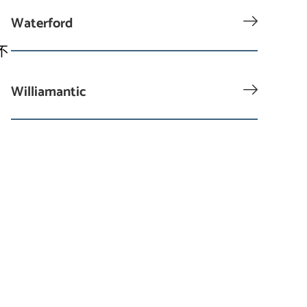
Waterford
不
Williamantic