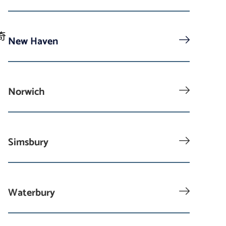
奇
New Haven
Norwich
。
Simsbury
Waterbury