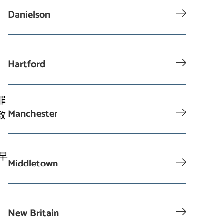
Danielson
Hartford
罪
Manchester
致
早
Middletown
New Britain