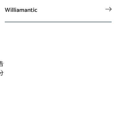
Williamantic
告
分