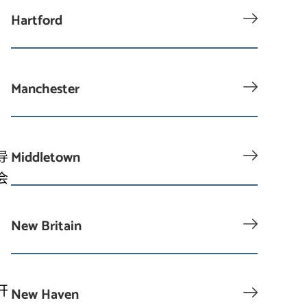
Hartford
Manchester
？
Middletown
导
会
New Britain
开
New Haven