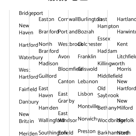
Bridgeport
Easton
Cornwall
Burlington
East
Hartlan
New
Hampton
Branford
Portland
Bozrah
Harwint
Haven
Essex
North
Westbrook
Colchester
Kent
Hartford
Branford
Haddam
Avon
Franklin
Litchfiel
Waterbury
Madison
Killingworth
Bloomfield
Griswold
Morris
West
Guilford
Middlefield
Hartford
Canton
Lebanon
New
East
Old
Hartfor
Fairfield
East
Lisbon
Haven
Saybrook
Granby
New
Danbury
Montville
Hamden
Bethany
Milford
East
New
Norwich
Wallingford
Windsor
Woodbridge
Norfolk
Britain
Preston
Southington
Enfield
Barkhamsted
North
Meriden