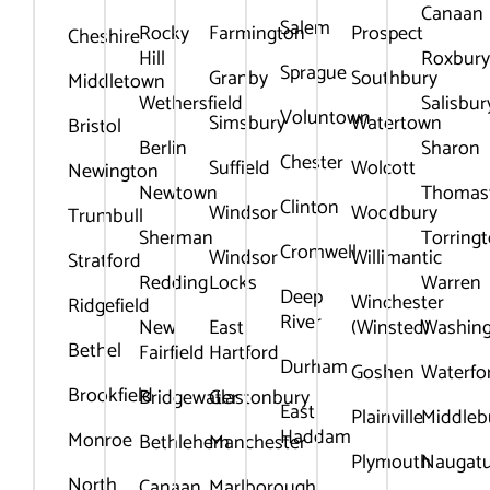
Canaan
Salem
Rocky
Farmington
Prospect
Cheshire
Hill
Roxbur
Sprague
Granby
Southbury
Middletown
Wethersfield
Salisbur
Voluntown
Simsbury
Watertown
Bristol
Berlin
Sharon
Chester
Suffield
Wolcott
Newington
Newtown
Thomas
Clinton
Windsor
Woodbury
Trumbull
Sherman
Torring
Cromwell
Windsor
Willimantic
Stratford
Redding
Locks
Warren
Deep
Winchester
Ridgefield
River
New
East
(Winsted)
Washin
Bethel
Fairfield
Hartford
Durham
Goshen
Waterfo
Brookfield
Bridgewater
Glastonbury
East
Plainville
Middleb
Haddam
Monroe
Bethlehem
Manchester
Plymouth
Naugat
North
Canaan
Marlborough