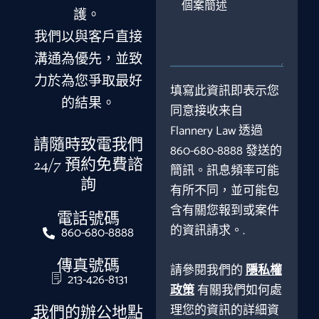
個
護。
案
簡
我們以與客戶直接
述
溝通為優先，並致
力於為您爭取最好
填寫此資訊即表示您
的結果。
同意接收来自
Flannery Law 透過
請隨時致電我們
860-680-8888 發送的
24/7 預約免費諮
簡訊。訊息頻率可能
詢
有所不同，並可能包
含有關您報到或案件
電話號碼
的資訊請求。.
860-680-8888
傳真號碼
請參閱我們的
隱私權
213-426-8131
政策
有關我們如何處
理您的資訊的詳細資
我們的辦公地點