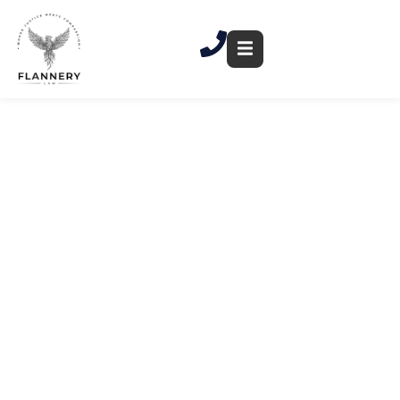
跳
至
內
容
刑事辯護