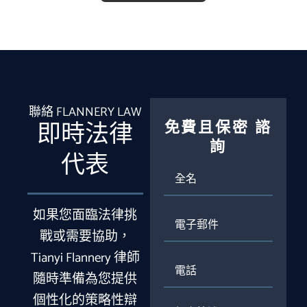
聯絡 FLANNERY LAW
免費且保密
諮
即時法律
詢
代表
全
名
如果您面臨法律挑
電
子
戰或需要協助，
郵
Tianyi Flannery 律師
件
電
話
隨時準備為您提供
個性化的策略性辯