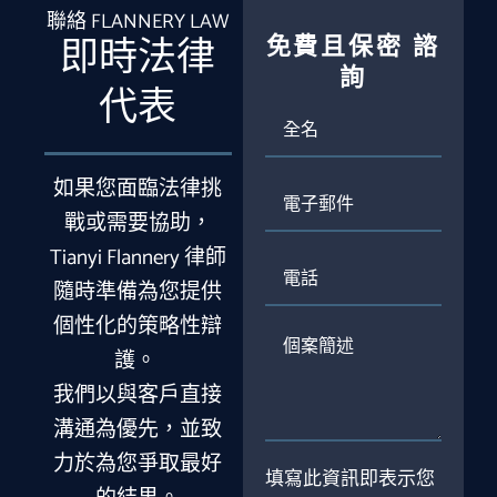
聯絡 FLANNERY LAW
免費且保密
諮
即時法律
詢
代表
全
名
如果您面臨法律挑
電
子
戰或需要協助，
郵
Tianyi Flannery 律師
件
電
話
隨時準備為您提供
個性化的策略性辯
個
護。
案
簡
我們以與客戶直接
述
溝通為優先，並致
力於為您爭取最好
填寫此資訊即表示您