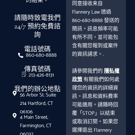
的結果。
同意接收来自
Flannery Law 透過
請隨時致電我們
860-680-8888 發送的
24/7 預約免費諮
簡訊。訊息頻率可能
詢
有所不同，並可能包
含有關您報到或案件
電話號碼
的資訊請求。.
860-680-8888
傳真號碼
請參閱我們的
隱私權
213-426-8131
政策
有關我們如何處
理您的資訊的詳細資
我們的辦公地點
56 Arbor St. Suite
訊。訊息和資料費率
214 Hartford, CT
可能適用。請隨時回
06106
覆「STOP」以結束
4 Main Street,
或取消訂閱。如果您
Farmington, CT
選擇退出 Flannery
06032