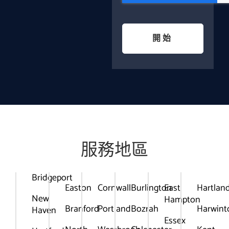
開始
服務地區
Bridgeport
Easton
Cornwall
Burlington
East
Hartlan
New
Hampton
Branford
Portland
Bozrah
Harwint
Haven
Essex