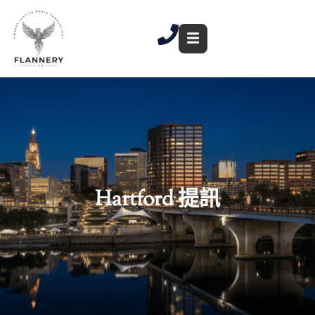
跳
至
內
容
Hartford 提訊