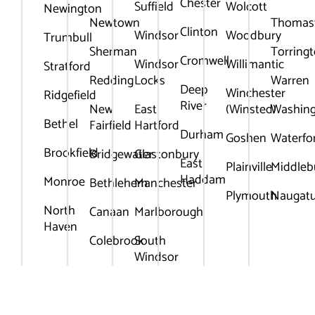
Chester
Suffield
Wolcott
Newington
Newtown
Thomas
Clinton
Windsor
Woodbury
Trumbull
Sherman
Torring
Cromwell
Windsor
Willimantic
Stratford
Redding
Locks
Warren
Deep
Winchester
Ridgefield
River
New
East
(Winsted)
Washin
Bethel
Fairfield
Hartford
Durham
Goshen
Waterfo
Brookfield
Bridgewater
Glastonbury
East
Plainville
Middleb
Haddam
Monroe
Bethlehem
Manchester
Plymouth
Naugat
North
Canaan
Marlborough
Haven
Colebrook
South
Windsor