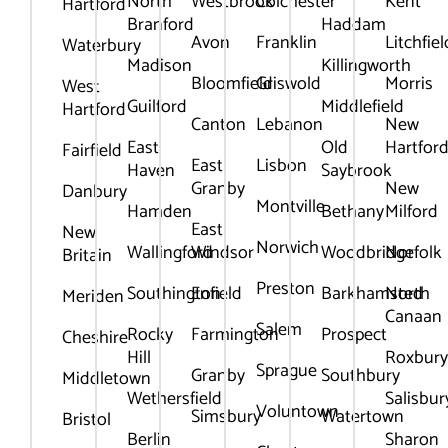
North
Westbrook
Colchester
Kent
Hartford
Branford
Haddam
Avon
Franklin
Litchfiel
Waterbury
Madison
Killingworth
Bloomfield
Griswold
Morris
West
Guilford
Middlefield
Hartford
Canton
Lebanon
New
East
Old
Hartfor
Fairfield
East
Lisbon
Haven
Saybrook
Granby
New
Danbury
Montville
Hamden
Bethany
Milford
East
New
Norwich
Wallingford
Windsor
Woodbridge
Norfolk
Britain
Preston
Southington
Enfield
Barkhamsted
North
Meriden
Canaan
Salem
Rocky
Farmington
Prospect
Cheshire
Hill
Roxbur
Sprague
Granby
Southbury
Middletown
Wethersfield
Salisbur
Voluntown
Simsbury
Watertown
Bristol
Berlin
Sharon