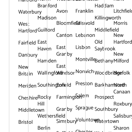
Hartford
Branford
Haddam
Avon
Franklin
Litchfiel
Waterbury
Madison
Killingworth
Bloomfield
Griswold
Morris
West
Guilford
Middlefield
Hartford
Canton
Lebanon
New
East
Old
Hartfor
Fairfield
East
Lisbon
Haven
Saybrook
Granby
New
Danbury
Montville
Hamden
Bethany
Milford
East
New
Norwich
Wallingford
Windsor
Woodbridge
Norfolk
Britain
Preston
Southington
Enfield
Barkhamsted
North
Meriden
Canaan
Salem
Rocky
Farmington
Prospect
Cheshire
Hill
Roxbur
Sprague
Granby
Southbury
Middletown
Wethersfield
Salisbur
Voluntown
Simsbury
Watertown
Bristol
Berlin
Sharon