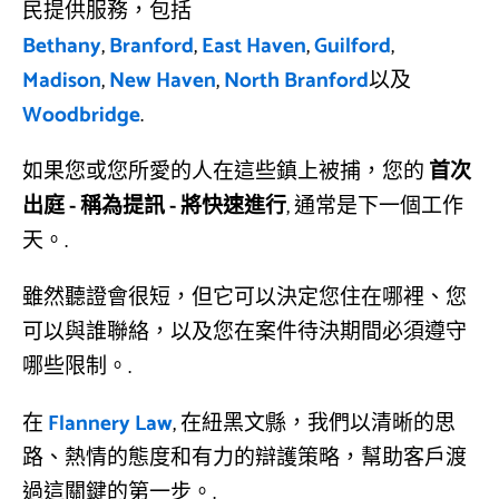
民提供服務，包括
Bethany
,
Branford
,
East Haven
,
Guilford
,
Madison
,
New Haven
,
North Branford
以及
Woodbridge
.
如果您或您所愛的人在這些鎮上被捕，您的
首次
出庭 - 稱為提訊 - 將快速進行
, 通常是下一個工作
天。.
雖然聽證會很短，但它可以決定您住在哪裡、您
可以與誰聯絡，以及您在案件待決期間必須遵守
哪些限制。.
在
Flannery Law
, 在紐黑文縣，我們以清晰的思
路、熱情的態度和有力的辯護策略，幫助客戶渡
過這關鍵的第一步。.