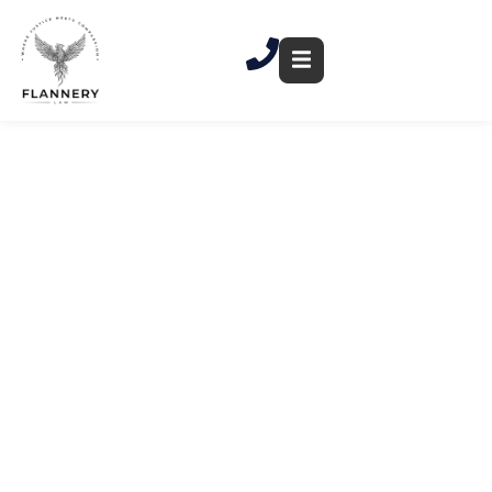
跳
至
內
容
New Haven 提訊