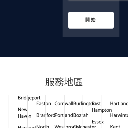
開始
服務地區
Bridgeport
Easton
Cornwall
Burlington
East
Hartlan
New
Hampton
Branford
Portland
Bozrah
Harwint
Haven
Essex
North
Westbrook
Colchester
Kent