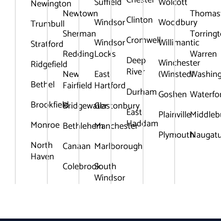
Chester
Suffield
Wolcott
Newington
Newtown
Thomas
Clinton
Windsor
Woodbury
Trumbull
Sherman
Torring
Cromwell
Windsor
Willimantic
Stratford
Redding
Locks
Warren
Deep
Winchester
Ridgefield
River
New
East
(Winsted)
Washin
Bethel
Fairfield
Hartford
Durham
Goshen
Waterfo
Brookfield
Bridgewater
Glastonbury
East
Plainville
Middleb
Haddam
Monroe
Bethlehem
Manchester
Plymouth
Naugat
North
Canaan
Marlborough
Haven
Colebrook
South
Windsor