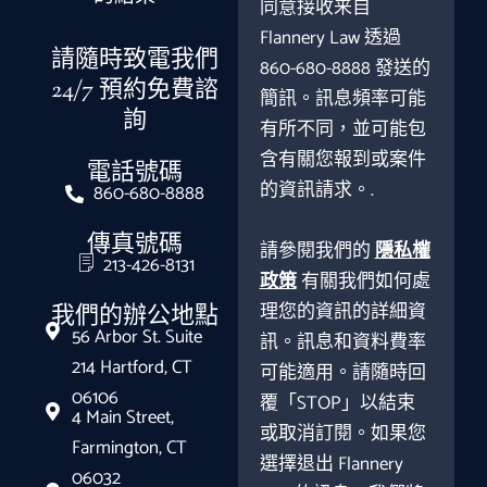
同意接收来自
Flannery Law 透過
請隨時致電我們
860-680-8888 發送的
24/7 預約免費諮
簡訊。訊息頻率可能
詢
有所不同，並可能包
含有關您報到或案件
電話號碼
的資訊請求。.
860-680-8888
傳真號碼
請參閱我們的
隱私權
213-426-8131
政策
有關我們如何處
理您的資訊的詳細資
我們的辦公地點
56 Arbor St. Suite
訊。訊息和資料費率
214 Hartford, CT
可能適用。請隨時回
06106
覆「STOP」以結束
4 Main Street,
或取消訂閱。如果您
Farmington, CT
選擇退出 Flannery
06032