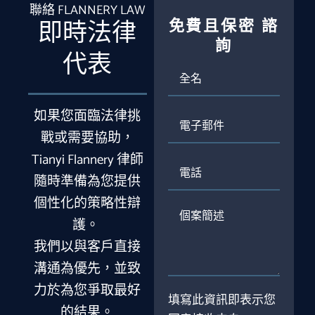
聯絡 FLANNERY LAW
免費且保密
諮
即時法律
詢
代表
全
名
如果您面臨法律挑
電
子
戰或需要協助，
郵
Tianyi Flannery 律師
件
電
話
隨時準備為您提供
個性化的策略性辯
個
護。
案
簡
我們以與客戶直接
述
溝通為優先，並致
力於為您爭取最好
填寫此資訊即表示您
的結果。