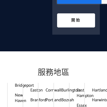
開始
服務地區
Bridgeport
Easton
Cornwall
Burlington
East
Hartlan
New
Hampton
Branford
Portland
Bozrah
Harwint
Haven
Essex