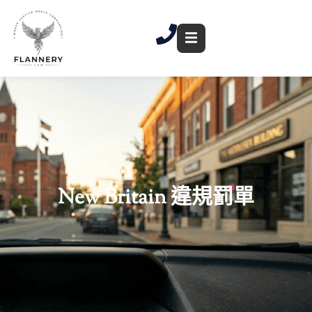
跳
至
內
容
New Britain 違規罰單