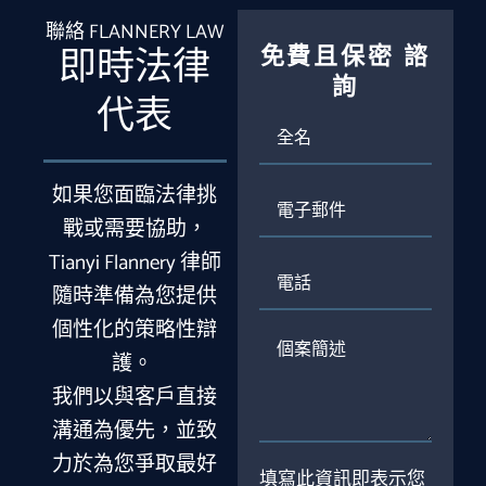
聯絡 FLANNERY LAW
免費且保密
諮
即時法律
詢
代表
全
名
如果您面臨法律挑
電
子
戰或需要協助，
郵
Tianyi Flannery 律師
件
電
話
隨時準備為您提供
個性化的策略性辯
個
護。
案
簡
我們以與客戶直接
述
溝通為優先，並致
力於為您爭取最好
填寫此資訊即表示您