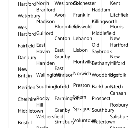
North
Westbrook
Colchester
Kent
Hartford
Branford
Haddam
Avon
Franklin
Litchfiel
Waterbury
Madison
Killingworth
Bloomfield
Griswold
Morris
West
Guilford
Middlefield
Hartford
Canton
Lebanon
New
East
Old
Hartfor
Fairfield
East
Lisbon
Haven
Saybrook
Granby
New
Danbury
Montville
Hamden
Bethany
Milford
East
New
Norwich
Wallingford
Windsor
Woodbridge
Norfolk
Britain
Preston
Southington
Enfield
Barkhamsted
North
Meriden
Canaan
Salem
Rocky
Farmington
Prospect
Cheshire
Hill
Roxbur
Sprague
Granby
Southbury
Middletown
Wethersfield
Salisbur
Voluntown
Simsbury
Watertown
Bristol