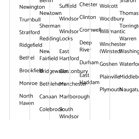
Berlin
Sharon
Chester
Suffield
Wolcott
Newington
Newtown
Thomas
Clinton
Windsor
Woodbury
Trumbull
Sherman
Torring
Cromwell
Windsor
Willimantic
Stratford
Redding
Locks
Warren
Deep
Winchester
Ridgefield
River
New
East
(Winsted)
Washin
Bethel
Fairfield
Hartford
Durham
Goshen
Waterfo
Brookfield
Bridgewater
Glastonbury
East
Plainville
Middleb
Haddam
Monroe
Bethlehem
Manchester
Plymouth
Naugat
North
Canaan
Marlborough
Haven
Colebrook
South
Windsor