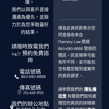
護。
案
簡
我們以與客戶直接
述
溝通為優先，並致
力於為您爭取最好
填寫此資訊即表示您
的結果。
同意接收来自
Flannery Law 透過
請隨時致電我們
860-680-8888 發送的
24/7 預約免費諮
簡訊。訊息頻率可能
詢
有所不同，並可能包
含有關您報到或案件
電話號碼
的資訊請求。.
860-680-8888
傳真號碼
請參閱我們的
隱私權
213-426-8131
政策
有關我們如何處
理您的資訊的詳細資
我們的辦公地點
56 Arbor St. Suite