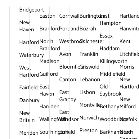
Bridgeport
Easton
Cornwall
Burlington
East
Hartlan
New
Hampton
Branford
Portland
Bozrah
Harwint
Haven
Essex
North
Westbrook
Colchester
Kent
Hartford
Branford
Haddam
Avon
Franklin
Litchfiel
Waterbury
Madison
Killingworth
Bloomfield
Griswold
Morris
West
Guilford
Middlefield
Hartford
Canton
Lebanon
New
East
Old
Hartfor
Fairfield
East
Lisbon
Haven
Saybrook
Granby
New
Danbury
Montville
Hamden
Bethany
Milford
East
New
Norwich
Wallingford
Windsor
Woodbridge
Norfolk
Britain
Preston
Southington
Enfield
Barkhamsted
North
Meriden