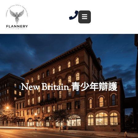
跳
至
內
容
New Britain 青少年辯護