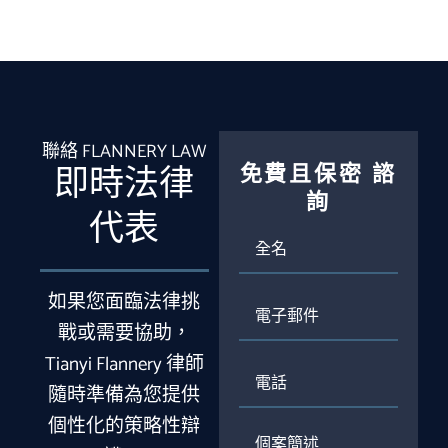
聯絡 FLANNERY LAW
免費且保密
諮
即時法律
詢
代表
全
名
如果您面臨法律挑
電
子
戰或需要協助，
郵
Tianyi Flannery 律師
件
電
話
隨時準備為您提供
個性化的策略性辯
個