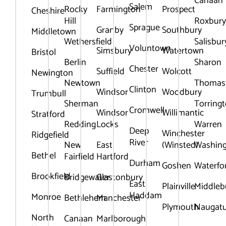
Canaan
Salem
Rocky
Farmington
Prospect
Cheshire
Hill
Roxbur
Sprague
Granby
Southbury
Middletown
Wethersfield
Salisbur
Voluntown
Simsbury
Watertown
Bristol
Berlin
Sharon
Chester
Suffield
Wolcott
Newington
Newtown
Thomas
Clinton
Windsor
Woodbury
Trumbull
Sherman
Torring
Cromwell
Windsor
Willimantic
Stratford
Redding
Locks
Warren
Deep
Winchester
Ridgefield
River
New
East
(Winsted)
Washin
Bethel
Fairfield
Hartford
Durham
Goshen
Waterfo
Brookfield
Bridgewater
Glastonbury
East
Plainville
Middleb
Haddam
Monroe
Bethlehem
Manchester
Plymouth
Naugat
North
Canaan
Marlborough