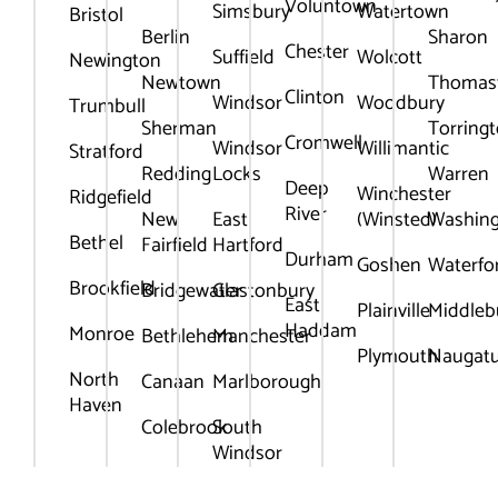
Voluntown
Simsbury
Watertown
Bristol
Berlin
Sharon
Chester
Suffield
Wolcott
Newington
Newtown
Thomas
Clinton
Windsor
Woodbury
Trumbull
Sherman
Torring
Cromwell
Windsor
Willimantic
Stratford
Redding
Locks
Warren
Deep
Winchester
Ridgefield
River
New
East
(Winsted)
Washin
Bethel
Fairfield
Hartford
Durham
Goshen
Waterfo
Brookfield
Bridgewater
Glastonbury
East
Plainville
Middleb
Haddam
Monroe
Bethlehem
Manchester
Plymouth
Naugat
North
Canaan
Marlborough
Haven
Colebrook
South
Windsor