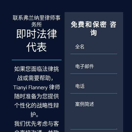
联系弗兰纳里律师事
免费和保密
咨
务所
即时法律
询
全
代表
名
电
子
如果您面临法律挑
邮
战或需要帮助，
件
电
Tianyi Flannery 律师
话
随时准备为您提供
案
个性化的战略性辩
例
简
护。
述
我们优先考虑与客