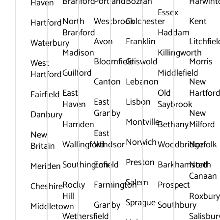
Branford
Portland
Bozrah
Harwint
Haven
Essex
North
Westbrook
Colchester
Kent
Hartford
Branford
Haddam
Avon
Franklin
Litchfiel
Waterbury
Madison
Killingworth
Bloomfield
Griswold
Morris
West
Guilford
Middlefield
Hartford
Canton
Lebanon
New
East
Old
Hartfor
Fairfield
East
Lisbon
Haven
Saybrook
Granby
New
Danbury
Montville
Hamden
Bethany
Milford
East
New
Norwich
Wallingford
Windsor
Woodbridge
Norfolk
Britain
Preston
Southington
Enfield
Barkhamsted
North
Meriden
Canaan
Salem
Rocky
Farmington
Prospect
Cheshire
Hill
Roxbur
Sprague
Granby
Southbury
Middletown
Wethersfield
Salisbur