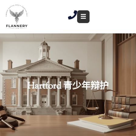
跳
至
内
容
Hartford 青少年辩护