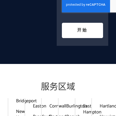
开始
服务区域
Bridgeport
Easton
Cornwall
Burlington
East
Hartlan
New
Hampton