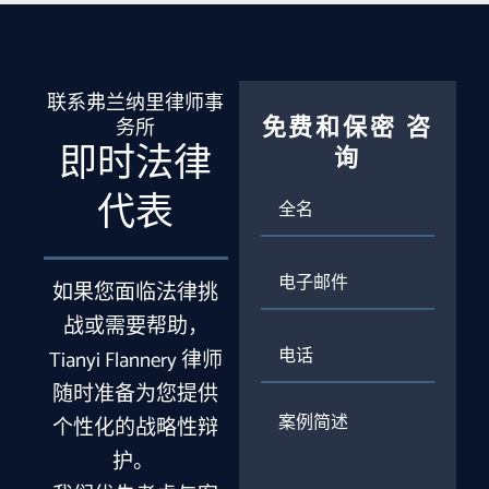
联系弗兰纳里律师事
免费和保密
咨
务所
即时法律
询
全
代表
名
电
子
如果您面临法律挑
邮
战或需要帮助，
件
电
Tianyi Flannery 律师
话
随时准备为您提供
案
个性化的战略性辩
例
简
护。
述