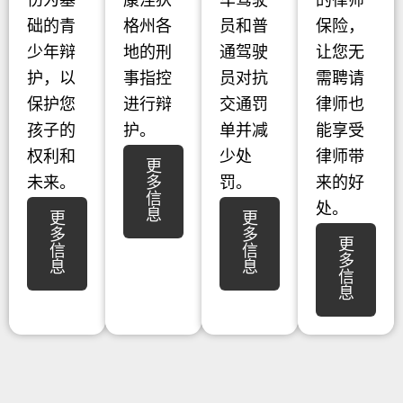
伤为基
康涅狄
车驾驶
的律师
础的青
格州各
员和普
保险，
少年辩
地的刑
通驾驶
让您无
护，以
事指控
员对抗
需聘请
保护您
进行辩
交通罚
律师也
孩子的
护。
单并减
能享受
权利和
少处
律师带
更
未来。
多
罚。
来的好
信
处。
息
更
更
多
多
更
信
信
多
息
息
信
息