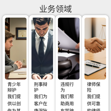
业务领域
青少年
刑事辩
违规行
律师保
辩护
护
为
险
我们提
我们为
我们帮
我们提
供以创
客户在
助商用
供可靠