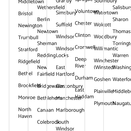
Granby
Southbury
Middletown
Wethersfield
Salisbur
Voluntown
Simsbury
Watertown
Bristol
Berlin
Sharon
Chester
Suffield
Wolcott
Newington
Newtown
Thomas
Clinton
Windsor
Woodbury
Trumbull
Sherman
Torring
Cromwell
Windsor
Willimantic
Stratford
Redding
Locks
Warren
Deep
Winchester
Ridgefield
River
New
East
(Winsted)
Washin
Bethel
Fairfield
Hartford
Durham
Goshen
Waterfo
Brookfield
Bridgewater
Glastonbury
East
Plainville
Middleb
Haddam
Monroe
Bethlehem
Manchester
Plymouth
Naugat
North
Canaan
Marlborough
Haven
Colebrook
South
Windsor