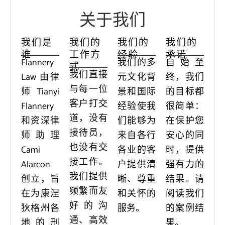
关于我们
我们是
我们的
我们的
我们的
谁
工作方
经验
承诺
Flannery
我们的多
自始至
式
我们直接
Law 由律
元文化背
终，我们
与每一位
师 Tianyi
景和国际
的目标都
客户打交
Flannery
经验使我
很简单：
道，没有
和资深律
们能够为
在保护您
接待员，
师助理
来自各行
安心的同
也没有交
Cami
各业的客
时，提供
接工作。
Alarcon
户提供清
强有力的
我们提供
创立，旨
晰、尊重
结果。请
频繁而友
在为康涅
和关怀的
阅读我们
好的沟
狄格州各
服务。
的案例结
通、高效
地的刑
果。