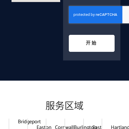
开始
服务区域
Bridgeport
Easton
Cornwall
Burlington
East
Hartlan