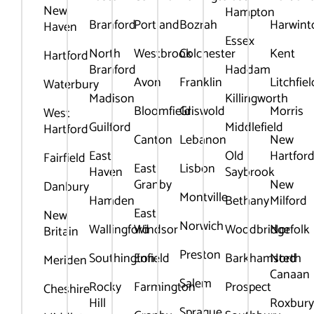
New
Hampton
Branford
Portland
Bozrah
Harwint
Haven
Essex
North
Westbrook
Colchester
Kent
Hartford
Branford
Haddam
Avon
Franklin
Litchfiel
Waterbury
Madison
Killingworth
Bloomfield
Griswold
Morris
West
Guilford
Middlefield
Hartford
Canton
Lebanon
New
East
Old
Hartfor
Fairfield
East
Lisbon
Haven
Saybrook
Granby
New
Danbury
Montville
Hamden
Bethany
Milford
East
New
Norwich
Wallingford
Windsor
Woodbridge
Norfolk
Britain
Preston
Southington
Enfield
Barkhamsted
North
Meriden
Canaan
Salem
Rocky
Farmington
Prospect
Cheshire
Hill
Roxbur
Sprague