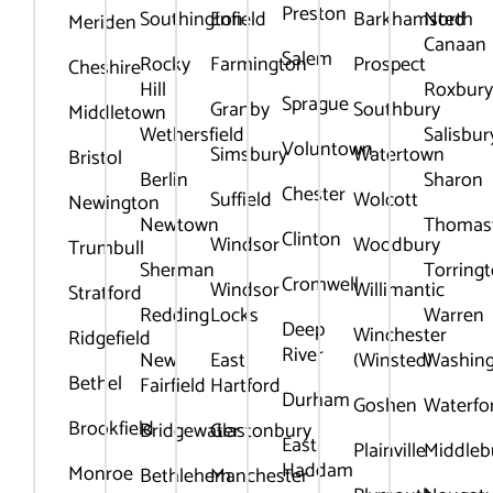
Preston
Southington
Enfield
Barkhamsted
North
Meriden
Canaan
Salem
Rocky
Farmington
Prospect
Cheshire
Hill
Roxbur
Sprague
Granby
Southbury
Middletown
Wethersfield
Salisbur
Voluntown
Simsbury
Watertown
Bristol
Berlin
Sharon
Chester
Suffield
Wolcott
Newington
Newtown
Thomas
Clinton
Windsor
Woodbury
Trumbull
Sherman
Torring
Cromwell
Windsor
Willimantic
Stratford
Redding
Locks
Warren
Deep
Winchester
Ridgefield
River
New
East
(Winsted)
Washin
Bethel
Fairfield
Hartford
Durham
Goshen
Waterfo
Brookfield
Bridgewater
Glastonbury
East
Plainville
Middleb
Haddam
Monroe
Bethlehem
Manchester