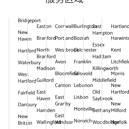
服务区域
Bridgeport
Easton
Cornwall
Burlington
East
Hartlan
New
Hampton
Branford
Portland
Bozrah
Harwint
Haven
Essex
North
Westbrook
Colchester
Kent
Hartford
Branford
Haddam
Avon
Franklin
Litchfiel
Waterbury
Madison
Killingworth
Bloomfield
Griswold
Morris
West
Guilford
Middlefield
Hartford
Canton
Lebanon
New
East
Old
Hartfor
Fairfield
East
Lisbon
Haven
Saybrook
Granby
New
Danbury
Montville
Hamden
Bethany
Milford
East
New
Norwich
Wallingford
Windsor
Woodbridge
Norfolk
Britain