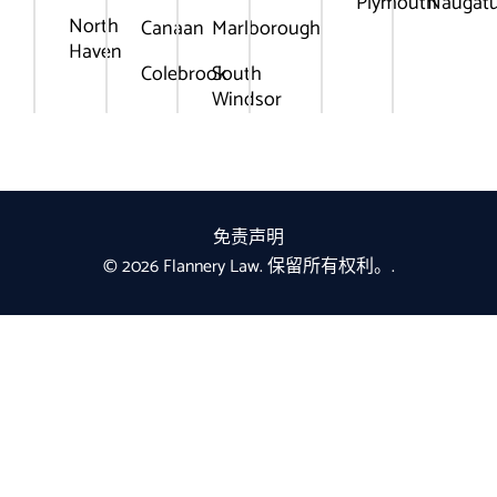
Plymouth
Naugat
North
Canaan
Marlborough
Haven
Colebrook
South
Windsor
免责声明
© 2026 Flannery Law. 保留所有权利。.