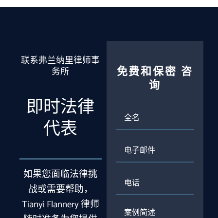
联系弗兰纳里律师事
免费和保密
咨
务所
询
即时法律
全
名
代表
电
子
邮
件
如果您面临法律挑
电
话
战或需要帮助，
Tianyi Flannery 律师
案