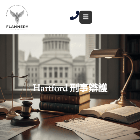
跳
至
內
容
Hartford 刑事辯護