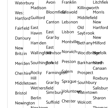
Avon
Franklin
Litchfiel
Waterbury
Madison
Killingworth
Bloomfield
Griswold
Morris
West
Guilford
Middlefield
Hartford
Canton
Lebanon
New
East
Old
Hartfor
Fairfield
East
Lisbon
Haven
Saybrook
Granby
New
Danbury
Montville
Hamden
Bethany
Milford
East
New
Norwich
Wallingford
Windsor
Woodbridge
Norfolk
Britain
Preston
Southington
Enfield
Barkhamsted
North
Meriden
Canaan
Salem
Rocky
Farmington
Prospect
Cheshire
Hill
Roxbur
Sprague
Granby
Southbury
Middletown
Wethersfield
Salisbur
Voluntown
Simsbury
Watertown
Bristol
Berlin
Sharon
Chester
Suffield
Wolcott
Newington