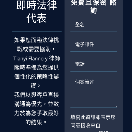
免費且保密
諮
即時法律
詢
代表
全
名
如果您面臨法律挑
電
子
戰或需要協助，
郵
Tianyi Flannery 律師
件
電
話
隨時準備為您提供
個性化的策略性辯
個
護。
案
簡
我們以與客戶直接
述
溝通為優先，並致
力於為您爭取最好
填寫此資訊即表示您
的結果。
同意接收来自