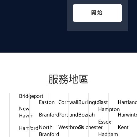
開始
服務地區
Bridgeport
Easton
Cornwall
Burlington
East
Hartlan
New
Hampton
Branford
Portland
Bozrah
Harwint
Haven
Essex
North
Westbrook
Colchester
Kent
Hartford
Branford
Haddam