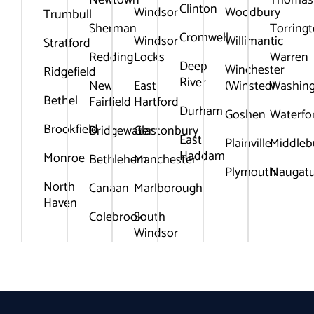
Newtown
Thomas
Clinton
Windsor
Woodbury
Trumbull
Sherman
Torring
Cromwell
Windsor
Willimantic
Stratford
Redding
Locks
Warren
Deep
Winchester
Ridgefield
River
New
East
(Winsted)
Washin
Bethel
Fairfield
Hartford
Durham
Goshen
Waterfo
Brookfield
Bridgewater
Glastonbury
East
Plainville
Middleb
Haddam
Monroe
Bethlehem
Manchester
Plymouth
Naugat
North
Canaan
Marlborough
Haven
Colebrook
South
Windsor