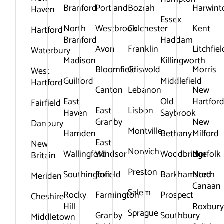
Branford
Portland
Bozrah
Harwint
Haven
Essex
North
Westbrook
Colchester
Kent
Hartford
Branford
Haddam
Avon
Franklin
Litchfiel
Waterbury
Madison
Killingworth
Bloomfield
Griswold
Morris
West
Guilford
Middlefield
Hartford
Canton
Lebanon
New
East
Old
Hartfor
Fairfield
East
Lisbon
Haven
Saybrook
Granby
New
Danbury
Montville
Hamden
Bethany
Milford
East
New
Norwich
Wallingford
Windsor
Woodbridge
Norfolk
Britain
Preston
Southington
Enfield
Barkhamsted
North
Meriden
Canaan
Salem
Rocky
Farmington
Prospect
Cheshire
Hill
Roxbur
Sprague
Granby
Southbury
Middletown