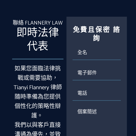
聯絡 FLANNERY LAW
免費且保密
諮
即時法律
詢
代表
全
名
如果您面臨法律挑
電
子
戰或需要協助，
郵
Tianyi Flannery 律師
件
電
話
隨時準備為您提供
個性化的策略性辯
個
護。
案
簡
我們以與客戶直接
述
溝通為優先，並致