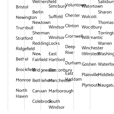
Wethersfield
Salisbur
Voluntown
Simsbury
Watertown
Bristol
Berlin
Sharon
Chester
Suffield
Wolcott
Newington
Newtown
Thomas
Clinton
Windsor
Woodbury
Trumbull
Sherman
Torring
Cromwell
Windsor
Willimantic
Stratford
Redding
Locks
Warren
Deep
Winchester
Ridgefield
River
New
East
(Winsted)
Washin
Bethel
Fairfield
Hartford
Durham
Goshen
Waterfo
Brookfield
Bridgewater
Glastonbury
East
Plainville
Middleb
Haddam
Monroe
Bethlehem
Manchester
Plymouth
Naugat
North
Canaan
Marlborough
Haven
Colebrook
South
Windsor