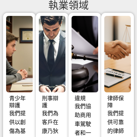
執業領域
青少年
刑事辯
違規
律師保
辯護
護
障
我們協
我們提
我們為
我們提
助商用
供以創
客戶在
供可靠
車駕駛
傷為基
康乃狄
的律師
者和一