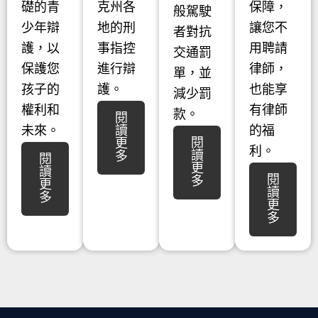
礎的青
克州各
保障，
般駕駛
少年辯
地的刑
讓您不
者對抗
護，以
事指控
用聘請
交通罰
保護您
進行辯
律師，
單，並
孩子的
護。
也能享
減少罰
權利和
有律師
款。
閱
未來。
讀
的福
閱
更
利。
讀
多
閱
更
讀
閱
多
更
讀
多
更
多