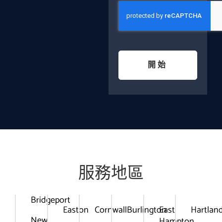
開始
服務地區
Bridgeport
Easton
Cornwall
Burlington
East
Hartlan
New
Hampton