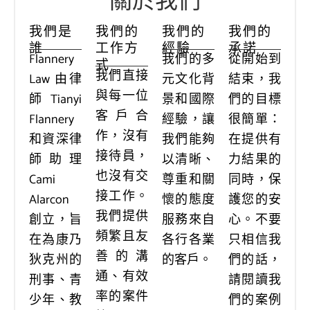
關於我們
我們是
我們的
我們的
我們的
誰
工作方
經驗
承諾
Flannery
我們的多
從開始到
式
我們直接
Law 由律
元文化背
結束，我
與每一位
師 Tianyi
景和國際
們的目標
客戶合
Flannery
經驗，讓
很簡單：
作，沒有
和資深律
我們能夠
在提供有
接待員，
師助理
以清晰、
力結果的
也沒有交
Cami
尊重和關
同時，保
接工作。
Alarcon
懷的態度
護您的安
我們提供
創立，旨
服務來自
心。不要
頻繁且友
在為康乃
各行各業
只相信我
善的溝
狄克州的
的客戶。
們的話，
通、有效
刑事、青
請閱讀我
率的案件
少年、教
們的案例