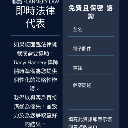
聯絡 FLANNERY LAW
免費且保密
諮
即時法律
詢
代表
全
名
如果您面臨法律挑
電
子
戰或需要協助，
郵
Tianyi Flannery 律師
件
電
話
隨時準備為您提供
個性化的策略性辯
個
護。
案
簡
我們以與客戶直接
述
溝通為優先，並致
力於為您爭取最好
填寫此資訊即表示您
的結果。
同意接收来自