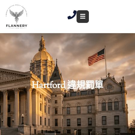
跳
至
內
容
Hartford 違規罰單