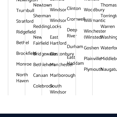
Newington
Newtown
Thomas
Clinton
Windsor
Woodbury
Trumbull
Sherman
Torring
Cromwell
Windsor
Willimantic
Stratford
Redding
Locks
Warren
Deep
Winchester
Ridgefield
River
New
East
(Winsted)
Washin
Bethel
Fairfield
Hartford
Durham
Goshen
Waterfo
Brookfield
Bridgewater
Glastonbury
East
Plainville
Middleb
Haddam
Monroe
Bethlehem
Manchester
Plymouth
Naugat
North
Canaan
Marlborough
Haven
Colebrook
South
Windsor