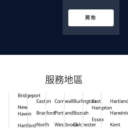
開始
服務地區
Bridgeport
Easton
Cornwall
Burlington
East
Hartlan
New
Hampton
Branford
Portland
Bozrah
Harwint
Haven
Essex
North
Westbrook
Colchester
Kent
Hartford