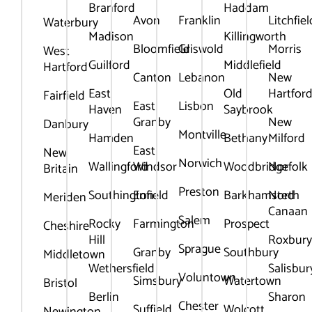
Branford
Haddam
Avon
Franklin
Litchfiel
Waterbury
Madison
Killingworth
Bloomfield
Griswold
Morris
West
Guilford
Middlefield
Hartford
Canton
Lebanon
New
East
Old
Hartfor
Fairfield
East
Lisbon
Haven
Saybrook
Granby
New
Danbury
Montville
Hamden
Bethany
Milford
East
New
Norwich
Wallingford
Windsor
Woodbridge
Norfolk
Britain
Preston
Southington
Enfield
Barkhamsted
North
Meriden
Canaan
Salem
Rocky
Farmington
Prospect
Cheshire
Hill
Roxbur
Sprague
Granby
Southbury
Middletown
Wethersfield
Salisbur
Voluntown
Simsbury
Watertown
Bristol
Berlin
Sharon
Chester
Suffield
Wolcott