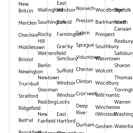
East
New
Norwich
Wallingford
Windsor
Woodbridge
Norfolk
Britain
Preston
Southington
Enfield
Barkhamsted
North
Meriden
Canaan
Salem
Rocky
Farmington
Prospect
Cheshire
Hill
Roxbur
Sprague
Granby
Southbury
Middletown
Wethersfield
Salisbur
Voluntown
Simsbury
Watertown
Bristol
Berlin
Sharon
Chester
Suffield
Wolcott
Newington
Newtown
Thomas
Clinton
Windsor
Woodbury
Trumbull
Sherman
Torring
Cromwell
Windsor
Willimantic
Stratford
Redding
Locks
Warren
Deep
Winchester
Ridgefield
River
New
East
(Winsted)
Washin
Bethel
Fairfield
Hartford
Durham
Goshen
Waterfo
Brookfield