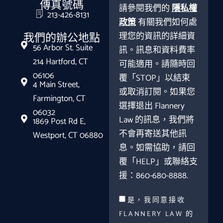
傳真號碼
請參閱我們的
隱私權
213-426-8131
政策
有關我們如何處
理您的資訊的詳細資
我們的辦公地點
56 Arbor St. Suite
訊。訊息和資料費率
214 Hartford, CT
可能適用。請隨時回
06106
覆「STOP」以結束
4 Main Street,
或取消訂閱。如果您
Farmington, CT
選擇退出 Flannery
06032
Law 的訊息，我們將
1869 Post Rd E,
不會再寄送其他訊
Westport, CT 06880
息。如需協助，請回
覆「HELP」或聯絡支
援：860-680-8888.
是，我同意接收
FLANNERY LAW 的