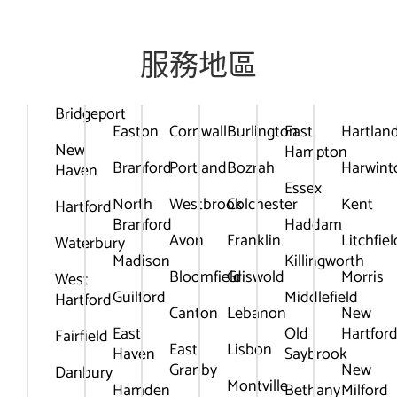
服務地區
Bridgeport
Easton
Cornwall
Burlington
East
Hartlan
New
Hampton
Branford
Portland
Bozrah
Harwint
Haven
Essex
North
Westbrook
Colchester
Kent
Hartford
Branford
Haddam
Avon
Franklin
Litchfiel
Waterbury
Madison
Killingworth
Bloomfield
Griswold
Morris
West
Guilford
Middlefield
Hartford
Canton
Lebanon
New
East
Old
Hartfor
Fairfield
East
Lisbon
Haven
Saybrook
Granby
New
Danbury
Montville
Hamden
Bethany
Milford