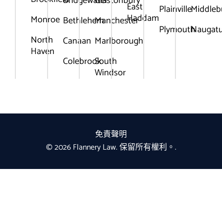
Bridgewater
Glastonbury
East
Plainville
Middleb
Haddam
Monroe
Bethlehem
Manchester
Plymouth
Naugat
North
Canaan
Marlborough
Haven
Colebrook
South
Windsor
免責聲明
© 2026 Flannery Law. 保留所有權利。.