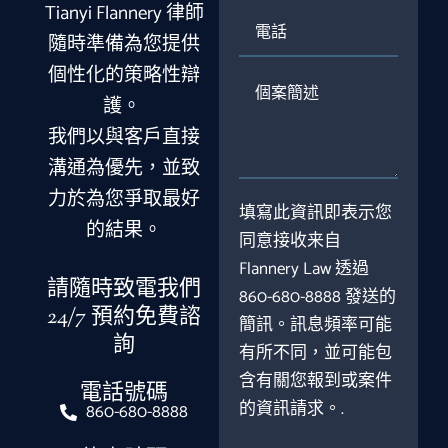
Tianyi Flannery 律師
件
電
話
隨時準備為您提供
個性化的策略性辯
個
護。
案
簡
我們以與客戶直接
述
溝通為優先，並致
力於為您爭取最好
填寫此資訊即表示您
的結果。
同意接收来自
Flannery Law 透過
請隨時致電我們
860-680-8888 發送的
24/7 預約免費諮
簡訊。訊息頻率可能
詢
有所不同，並可能包
含有關您報到或案件
電話號碼
的資訊請求。.
860-680-8888