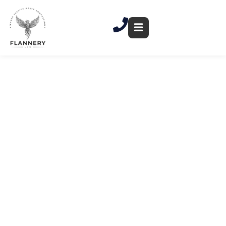
跳
至
內
容
Waterbury 違規罰單