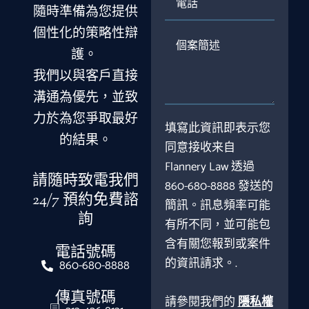
話
隨時準備為您提供
個性化的策略性辯
個
護。
案
簡
我們以與客戶直接
述
溝通為優先，並致
力於為您爭取最好
填寫此資訊即表示您
的結果。
同意接收来自
Flannery Law 透過
請隨時致電我們
860-680-8888 發送的
24/7 預約免費諮
簡訊。訊息頻率可能
詢
有所不同，並可能包
含有關您報到或案件
電話號碼
的資訊請求。.
860-680-8888
傳真號碼
請參閱我們的
隱私權