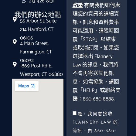
213-426-8131
政策
有關我們如何處
理您的資訊的詳細資
我們的辦公地點
56 Arbor St. Suite
訊。訊息和資料費率
214 Hartford, CT
可能適用。請隨時回
06106
覆「STOP」以結束
4 Main Street,
或取消訂閱。如果您
Farmington, CT
選擇退出 Flannery
06032
Law 的訊息，我們將
1869 Post Rd E,
不會再寄送其他訊
Westport, CT 06880
息。如需協助，請回
覆「HELP」或聯絡支
援：860-680-8888.
是，我同意接收
FLANNERY LAW 的
簡訊。由 860-680-