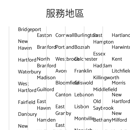
服務地區
Bridgeport
Easton
Cornwall
Burlington
East
Hartlan
New
Hampton
Branford
Portland
Bozrah
Harwint
Haven
Essex
North
Westbrook
Colchester
Kent
Hartford
Branford
Haddam
Avon
Franklin
Litchfiel
Waterbury
Madison
Killingworth
Bloomfield
Griswold
Morris
West
Guilford
Middlefield
Hartford
Canton
Lebanon
New
East
Old
Hartfor
Fairfield
East
Lisbon
Haven
Saybrook
Granby
New
Danbury
Montville
Hamden
Bethany
Milford
East
New