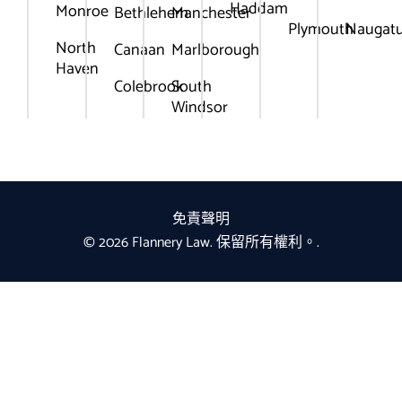
Haddam
Monroe
Bethlehem
Manchester
Plymouth
Naugat
North
Canaan
Marlborough
Haven
Colebrook
South
Windsor
免責聲明
© 2026 Flannery Law. 保留所有權利。.