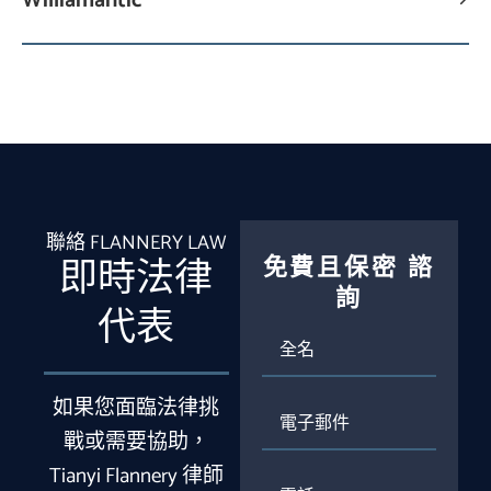
Williamantic
聯絡 FLANNERY LAW
免費且保密
諮
即時法律
詢
代表
全
名
如果您面臨法律挑
電
子
戰或需要協助，
郵
Tianyi Flannery 律師
件
電