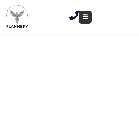
跳
至
內
容
New Britain 提訊