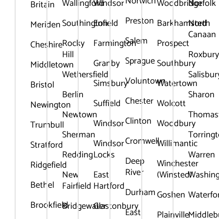
Norwich
Wallingford
Windsor
Woodbridge
Norfolk
Britain
Preston
Southington
Enfield
Barkhamsted
North
Meriden
Canaan
Salem
Rocky
Farmington
Prospect
Cheshire
Hill
Roxbur
Sprague
Granby
Southbury
Middletown
Wethersfield
Salisbur
Voluntown
Simsbury
Watertown
Bristol
Berlin
Sharon
Chester
Suffield
Wolcott
Newington
Newtown
Thomas
Clinton
Windsor
Woodbury
Trumbull
Sherman
Torring
Cromwell
Windsor
Willimantic
Stratford
Redding
Locks
Warren
Deep
Winchester
Ridgefield
River
New
East
(Winsted)
Washin
Bethel
Fairfield
Hartford
Durham
Goshen
Waterfo
Brookfield
Bridgewater
Glastonbury
East
Plainville
Middleb