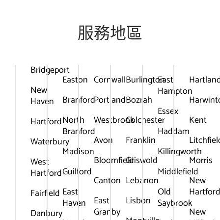
服務地區
Bridgeport
Easton
Cornwall
Burlington
East
Hartlan
New
Hampton
Branford
Portland
Bozrah
Harwint
Haven
Essex
North
Westbrook
Colchester
Kent
Hartford
Branford
Haddam
Avon
Franklin
Litchfiel
Waterbury
Madison
Killingworth
Bloomfield
Griswold
Morris
West
Guilford
Middlefield
Hartford
Canton
Lebanon
New
East
Old
Hartfor
Fairfield
East
Lisbon
Haven
Saybrook
Granby
New
Danbury