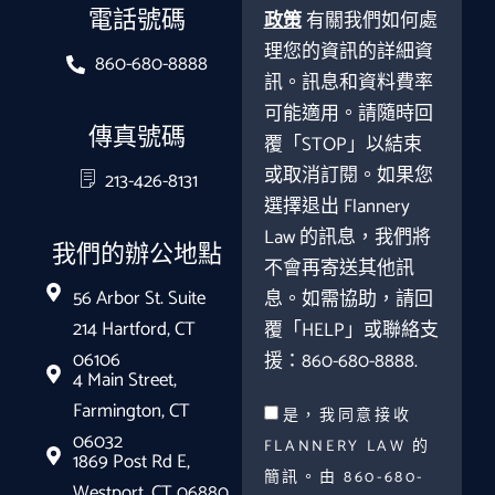
電話號碼
政策
有關我們如何處
理您的資訊的詳細資
860-680-8888
訊。訊息和資料費率
可能適用。請隨時回
傳真號碼
覆「STOP」以結束
或取消訂閱。如果您
213-426-8131
選擇退出 Flannery
Law 的訊息，我們將
我們的辦公地點
不會再寄送其他訊
56 Arbor St. Suite
息。如需協助，請回
214 Hartford, CT
覆「HELP」或聯絡支
06106
援：860-680-8888.
4 Main Street,
Farmington, CT
是，我同意接收
06032
FLANNERY LAW 的
1869 Post Rd E,
簡訊。由 860-680-
Westport, CT 06880