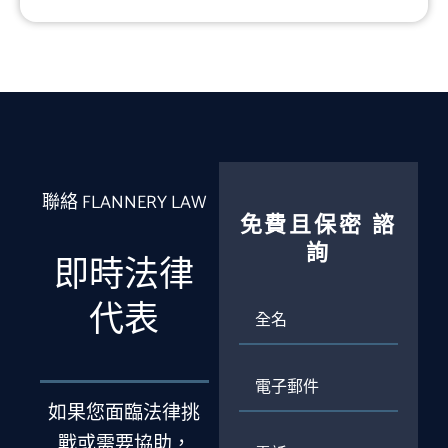
聯絡 FLANNERY LAW
免費且保密
諮
詢
即時法律
全
代表
名
電
子
如果您面臨法律挑
郵
件
電
戰或需要協助，