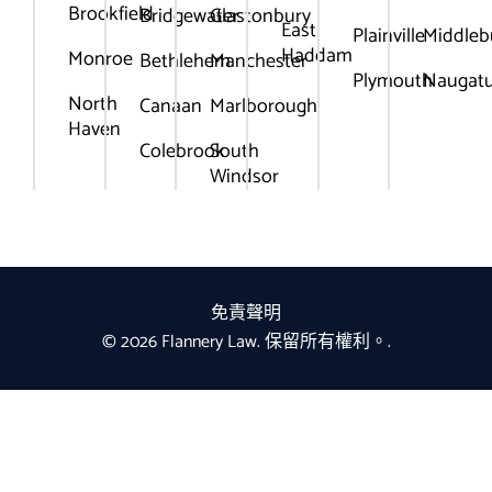
Brookfield
Bridgewater
Glastonbury
East
Plainville
Middleb
Haddam
Monroe
Bethlehem
Manchester
Plymouth
Naugat
North
Canaan
Marlborough
Haven
Colebrook
South
Windsor
免責聲明
© 2026 Flannery Law. 保留所有權利。.