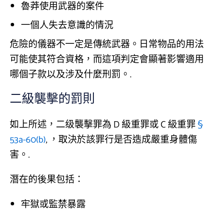
魯莽使用武器的案件
一個人失去意識的情況
危險的儀器不一定是傳統武器。日常物品的用法
可能使其符合資格，而這項判定會顯著影響適用
哪個子款以及涉及什麼刑罰。.
二級襲擊的罰則
如上所述，二级襲擊罪為 D 級重罪或 C 級重罪
§
53a-60(b)
, ，取決於該罪行是否造成嚴重身體傷
害。.
潛在的後果包括：
牢獄或監禁暴露