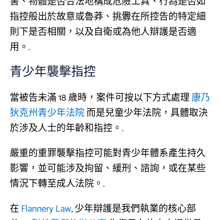
害、物體是否合法地構成危險工具、行為是否如
指控般出於故意或魯莽、挑釁在所控告的特定細
則下是否相關，以及自衛或為他人辯護是否適
用。.
青少年襲擊指控
當被告未滿 18 歲時，案件可按以下方式處理
康乃
狄克州青少年法院
而是兒童少年法院，具體取決
於涉及人士的年齡和指控。.
嚴重的重罪襲擊指控可能對青少年體系產生持久
影響，並可能涉及拘留、緩刑、諮詢，或在某些
情況下轉至成人法院。.
在
Flannery Law
, 少年辯護是我們執業的核心部