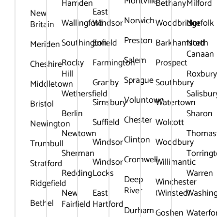
Montville
Hamden
Bethany
Milford
East
New
Norwich
Wallingford
Windsor
Woodbridge
Norfolk
Britain
Preston
Southington
Enfield
Barkhamsted
North
Meriden
Canaan
Salem
Rocky
Farmington
Prospect
Cheshire
Hill
Roxbur
Sprague
Granby
Southbury
Middletown
Wethersfield
Salisbur
Voluntown
Simsbury
Watertown
Bristol
Berlin
Sharon
Chester
Suffield
Wolcott
Newington
Newtown
Thomas
Clinton
Windsor
Woodbury
Trumbull
Sherman
Torring
Cromwell
Windsor
Willimantic
Stratford
Redding
Locks
Warren
Deep
Winchester
Ridgefield
River
New
East
(Winsted)
Washin
Bethel
Fairfield
Hartford
Durham
Goshen
Waterfo