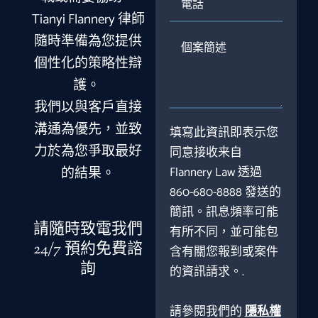
話
Tianyi Flannery 律師
隨時準備為您提供
個
案
個性化的策略性辯
簡
護。
述
我們以與客戶直接
溝通為優先，並致
填寫此資訊即表示您
力於為您爭取最好
同意接收来自
的結果。
Flannery Law 透過
860-680-8888 發送的
簡訊。訊息頻率可能
請隨時致電我們
有所不同，並可能包
24/7 預約免費諮
含有關您報到或案件
詢
的資訊請求。.
請參閱我們的
隱私權