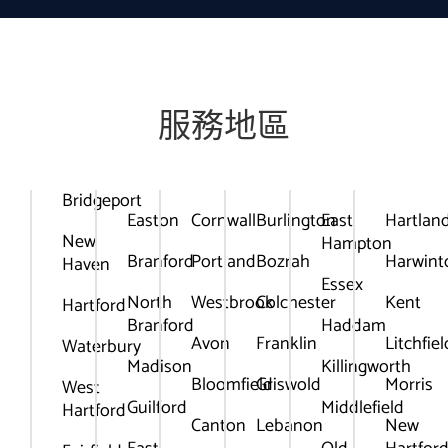
服務地區
Bridgeport
Easton
Cornwall
Burlington
East
Hartlan
New
Hampton
Branford
Portland
Bozrah
Harwint
Haven
Essex
North
Westbrook
Colchester
Kent
Hartford
Branford
Haddam
Avon
Franklin
Litchfiel
Waterbury
Madison
Killingworth
Bloomfield
Griswold
Morris
West
Guilford
Middlefield
Hartford
Canton
Lebanon
New