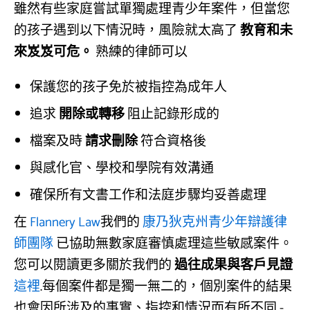
雖然有些家庭嘗試單獨處理青少年案件，但當您
的孩子遇到以下情況時，風險就太高了
教育和未
來岌岌可危。
熟練的律師可以
保護您的孩子免於被指控為成年人
追求
開除或轉移
阻止記錄形成的
檔案及時
請求刪除
符合資格後
與感化官、學校和學院有效溝通
確保所有文書工作和法庭步驟均妥善處理
在
Flannery Law
我們的
康乃狄克州青少年辯護律
師團隊
已協助無數家庭審慎處理這些敏感案件。
您可以閱讀更多關於我們的
過往成果與客戶見證
這裡
.每個案件都是獨一無二的，個別案件的結果
也會因所涉及的事實、指控和情況而有所不同 -