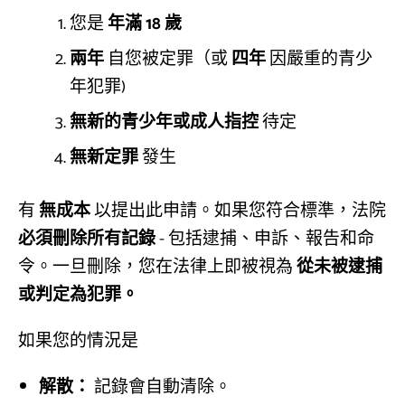
您是
年滿 18 歲
兩年
自您被定罪（或
四年
因嚴重的青少
年犯罪)
無新的青少年或成人指控
待定
無新定罪
發生
有
無成本
以提出此申請。如果您符合標準，法院
必須刪除所有記錄
- 包括逮捕、申訴、報告和命
令。一旦刪除，您在法律上即被視為
從未被逮捕
或判定為犯罪。
如果您的情況是
解散：
記錄會自動清除。