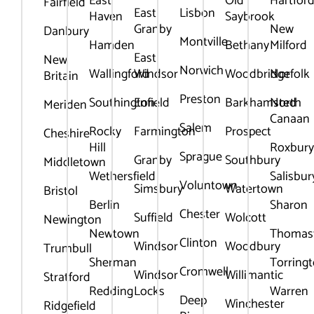
East
Old
Hartfor
Fairfield
East
Lisbon
Haven
Saybrook
Granby
New
Danbury
Montville
Hamden
Bethany
Milford
East
New
Norwich
Wallingford
Windsor
Woodbridge
Norfolk
Britain
Preston
Southington
Enfield
Barkhamsted
North
Meriden
Canaan
Salem
Rocky
Farmington
Prospect
Cheshire
Hill
Roxbur
Sprague
Granby
Southbury
Middletown
Wethersfield
Salisbur
Voluntown
Simsbury
Watertown
Bristol
Berlin
Sharon
Chester
Suffield
Wolcott
Newington
Newtown
Thomas
Clinton
Windsor
Woodbury
Trumbull
Sherman
Torring
Cromwell
Windsor
Willimantic
Stratford
Redding
Locks
Warren
Deep
Winchester
Ridgefield