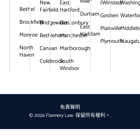
River
New
East
(Winsted)
Washin
Bethel
Fairfield
Hartford
Durham
Goshen
Waterfo
Brookfield
Bridgewater
Glastonbury
East
Plainville
Middleb
Haddam
Monroe
Bethlehem
Manchester
Plymouth
Naugat
North
Canaan
Marlborough
Haven
Colebrook
South
Windsor
免責聲明
© 2026 Flannery Law. 保留所有權利。.