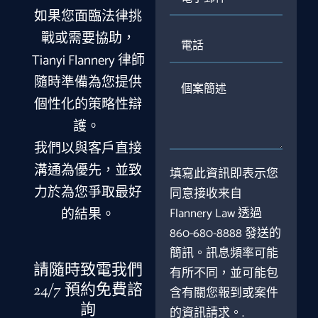
子
如果您面臨法律挑
郵
件
電
戰或需要協助，
話
Tianyi Flannery 律師
隨時準備為您提供
個
案
個性化的策略性辯
簡
護。
述
我們以與客戶直接
溝通為優先，並致
填寫此資訊即表示您
力於為您爭取最好
同意接收来自
的結果。
Flannery Law 透過
860-680-8888 發送的
簡訊。訊息頻率可能
請隨時致電我們
有所不同，並可能包
24/7 預約免費諮
含有關您報到或案件
詢
的資訊請求。.