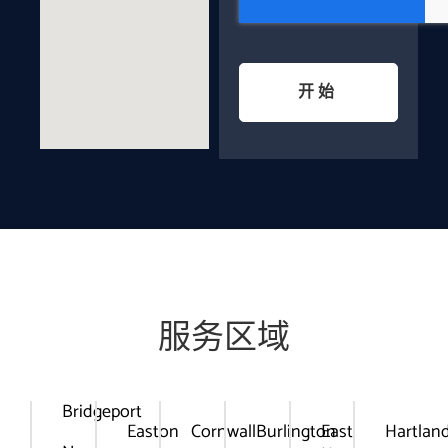
开始
服务区域
Bridgeport
Easton
Cornwall
Burlington
East
Hartlan