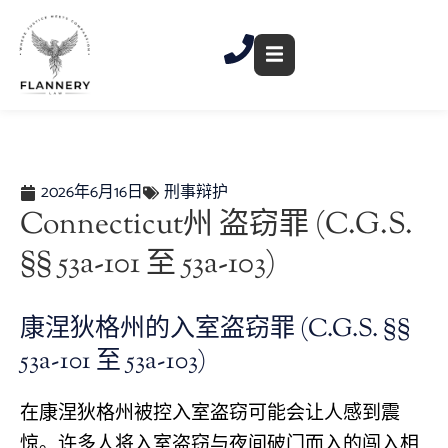
跳
至
内
容
2026年6月16日
刑事辩护
Connecticut州 盗窃罪 (C.G.S.
§§ 53a-101 至 53a-103)
康涅狄格州的入室盗窃罪 (C.G.S. §§
53a-101 至 53a-103)
在康涅狄格州被控入室盗窃可能会让人感到震
惊。许多人将入室盗窃与夜间破门而入的闯入相