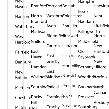
New
Hampton
Branford
Portland
Bozrah
Harwint
Haven
Essex
North
Westbrook
Colchester
Kent
Hartford
Branford
Haddam
Avon
Franklin
Litchfiel
Waterbury
Madison
Killingworth
Bloomfield
Griswold
Morris
West
Guilford
Middlefield
Hartford
Canton
Lebanon
New
East
Old
Hartfor
Fairfield
East
Lisbon
Haven
Saybrook
Granby
New
Danbury
Montville
Hamden
Bethany
Milford
East
New
Norwich
Wallingford
Windsor
Woodbridge
Norfolk
Britain
Preston
Southington
Enfield
Barkhamsted
North
Meriden
Canaan
Salem
Rocky
Farmington
Prospect
Cheshire
Hill
Roxbur
Sprague
Granby
Southbury
Middletown