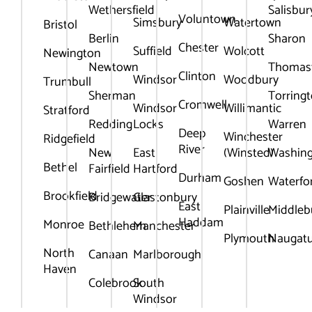
Wethersfield
Salisbur
Voluntown
Simsbury
Watertown
Bristol
Berlin
Sharon
Chester
Suffield
Wolcott
Newington
Newtown
Thomas
Clinton
Windsor
Woodbury
Trumbull
Sherman
Torring
Cromwell
Windsor
Willimantic
Stratford
Redding
Locks
Warren
Deep
Winchester
Ridgefield
River
New
East
(Winsted)
Washin
Bethel
Fairfield
Hartford
Durham
Goshen
Waterfo
Brookfield
Bridgewater
Glastonbury
East
Plainville
Middleb
Haddam
Monroe
Bethlehem
Manchester
Plymouth
Naugat
North
Canaan
Marlborough
Haven
Colebrook
South
Windsor