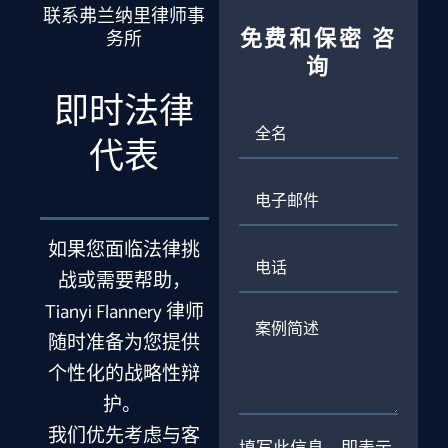
联系弗兰纳里律师事
免费和保密
咨
务所
询
即时法律
全
名
代表
电
子
邮
件
如果您面临法律挑
电
话
战或需要帮助，
Tianyi Flannery 律师
案
随时准备为您提供
例
简
个性化的战略性辩
述
护。
我们优先考虑与客