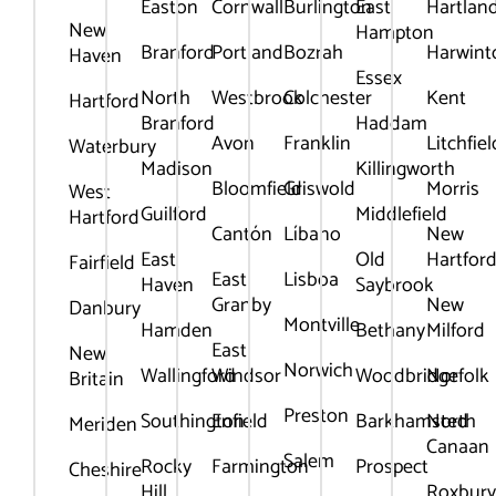
Easton
Cornwall
Burlington
East
Hartlan
New
Hampton
Branford
Portland
Bozrah
Harwint
Haven
Essex
North
Westbrook
Colchester
Kent
Hartford
Branford
Haddam
Avon
Franklin
Litchfiel
Waterbury
Madison
Killingworth
Bloomfield
Griswold
Morris
West
Guilford
Middlefield
Hartford
Cantón
Líbano
New
East
Old
Hartfor
Fairfield
East
Lisboa
Haven
Saybrook
Granby
New
Danbury
Montville
Hamden
Bethany
Milford
East
New
Norwich
Wallingford
Windsor
Woodbridge
Norfolk
Britain
Preston
Southington
Enfield
Barkhamsted
North
Meriden
Canaan
Salem
Rocky
Farmington
Prospect
Cheshire
Hill
Roxbur