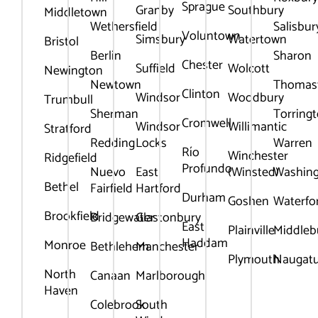
Sprague
Granby
Southbury
Middletown
Wethersfield
Salisbur
Voluntown
Simsbury
Watertown
Bristol
Berlín
Sharon
Chester
Suffield
Wolcott
Newington
Newtown
Thomas
Clinton
Windsor
Woodbury
Trumbull
Sherman
Torring
Cromwell
Windsor
Willimantic
Stratford
Redding
Locks
Warren
Río
Winchester
Ridgefield
Profundo
Nuevo
East
(Winsted)
Washin
Bethel
Fairfield
Hartford
Durham
Goshen
Waterfo
Brookfield
Bridgewater
Glastonbury
East
Plainville
Middleb
Haddam
Monroe
Bethlehem
Manchester
Plymouth
Naugat
North
Canaan
Marlborough
Haven
Colebrook
South