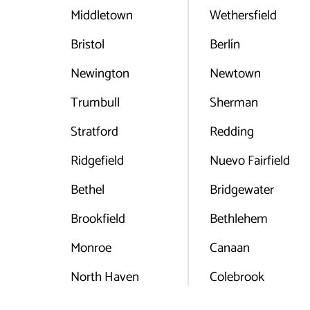
Middletown
Wethersfield
Bristol
Berlín
Newington
Newtown
Trumbull
Sherman
Stratford
Redding
Ridgefield
Nuevo Fairfield
Bethel
Bridgewater
Brookfield
Bethlehem
Monroe
Canaan
North Haven
Colebrook