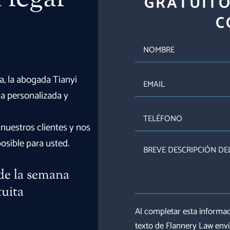
GRATUITO
C
NOMBRE
EMAIL
da, la abogada Tianyi
sa personalizada y
TELÉFONO
nuestros clientes y nos
sible para usted.
BREVE
DESCRIPCIÓN
DEL
 de la semana
CASO
tuita
Al completar esta informac
texto de Flannery Law env