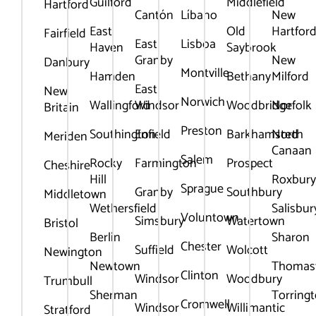
Guilford
Middlefield
Hartford
Cantón
Líbano
New
East
Old
Hartfor
Fairfield
East
Lisboa
Haven
Saybrook
Granby
New
Danbury
Montville
Hamden
Bethany
Milford
East
New
Norwich
Wallingford
Windsor
Woodbridge
Norfolk
Britain
Preston
Southington
Enfield
Barkhamsted
North
Meriden
Canaan
Salem
Rocky
Farmington
Prospect
Cheshire
Hill
Roxbur
Sprague
Granby
Southbury
Middletown
Wethersfield
Salisbur
Voluntown
Simsbury
Watertown
Bristol
Berlín
Sharon
Chester
Suffield
Wolcott
Newington
Newtown
Thomas
Clinton
Windsor
Woodbury
Trumbull
Sherman
Torring
Cromwell
Windsor
Willimantic
Stratford