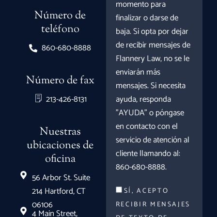
momento para
Número de
finalizar o darse de
teléfono
baja. Si opta por dejar
de recibir mensajes de
860-680-8888
Flannery Law, no se le
enviarán más
Número de fax
mensajes. Si necesita
213-426-8131
ayuda, responda
"AYUDA" o póngase
en contacto con el
Nuestras
servicio de atención al
ubicaciones de
cliente llamando al:
oficina
860-680-8888.
56 Arbor St. Suite
214 Hartford, CT
SÍ, ACEPTO
06106
RECIBIR MENSAJES
4 Main Street,