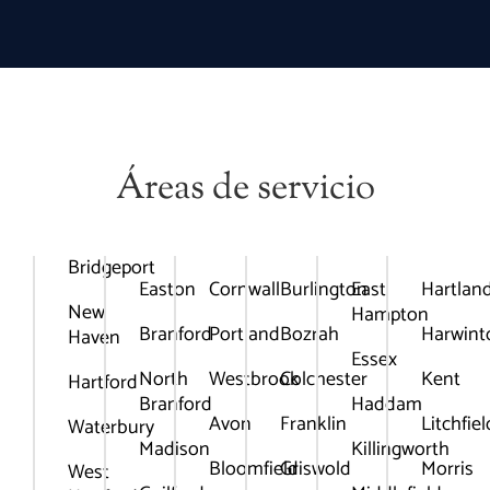
Áreas de servicio
Bridgeport
Easton
Cornwall
Burlington
East
Hartlan
New
Hampton
Branford
Portland
Bozrah
Harwint
Haven
Essex
North
Westbrook
Colchester
Kent
Hartford
Branford
Haddam
Avon
Franklin
Litchfiel
Waterbury
Madison
Killingworth
Bloomfield
Griswold
Morris
West