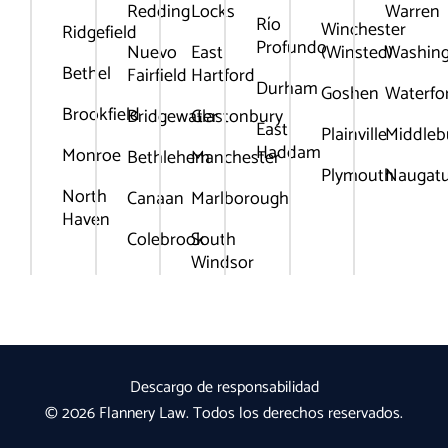
Redding
Locks
Warren
Río
Winchester
Ridgefield
Profundo
Nuevo
East
(Winsted)
Washin
Bethel
Fairfield
Hartford
Durham
Goshen
Waterfo
Brookfield
Bridgewater
Glastonbury
East
Plainville
Middleb
Haddam
Monroe
Bethlehem
Manchester
Plymouth
Naugat
North
Canaan
Marlborough
Haven
Colebrook
South
Windsor
Descargo de responsabilidad
© 2026 Flannery Law. Todos los derechos reservados.