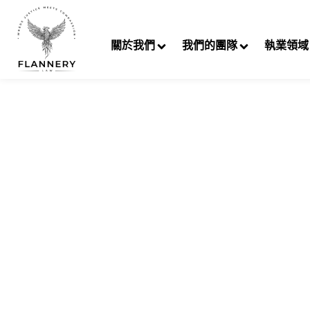
跳
至
關於我們
我們的團隊
執業領域
內
容
違規 / 