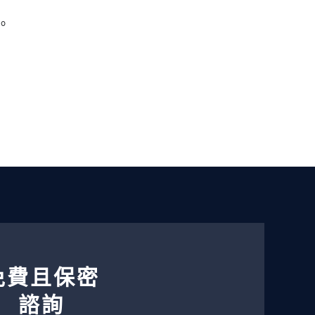
。
免費且保密
諮詢