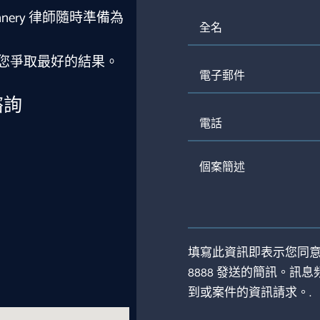
nnery 律師隨時準備為
全
名
您爭取最好的結果。
電
子
郵
諮詢
件
電
話
個
案
簡
述
填寫此資訊即表示您同意接收来自 
8888 發送的簡訊。
到或案件的資訊請求。.